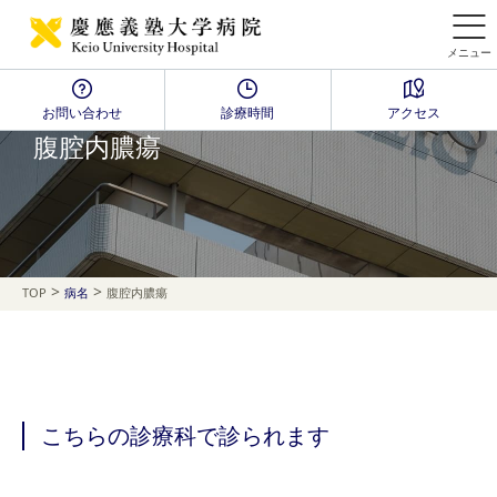
メニュー
お問い合わせ
診療時間
アクセス
Disease Name Search
腹腔内膿瘍
>
>
TOP
病名
腹腔内膿瘍
こちらの診療科で診られます