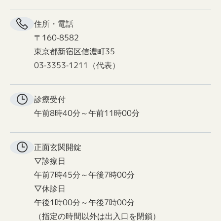
住所・電話
〒160-8582
東京都新宿区信濃町35
03-3353-1211（代表）
診療受付
午前8時40分～午前11時00分
正面玄関
開錠
▽診療日
午前7時45分～午後7時00分
▽休診日
午後1時00分～午後7時00分
（指定の時間以外は出入口を閉鎖）