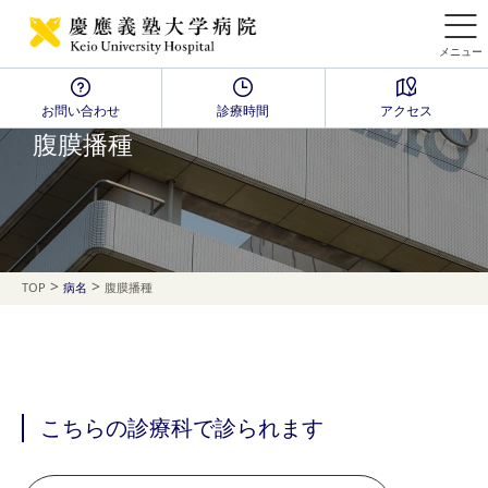
メニュー
お問い合わせ
診療時間
アクセス
Disease Name Search
腹膜播種
>
>
TOP
病名
腹膜播種
こちらの診療科で診られます