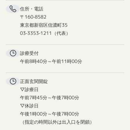
住所・電話
〒160-8582
東京都新宿区信濃町35
03-3353-1211（代表）
診療受付
午前8時40分～午前11時00分
正面玄関
開錠
▽診療日
午前7時45分～午後7時00分
▽休診日
午後1時00分～午後7時00分
（指定の時間以外は出入口を閉鎖）