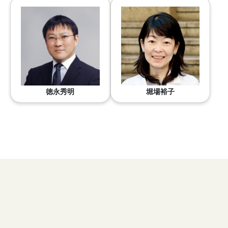
徳永秀明
堀場裕子