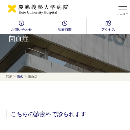
メニュー
お問い合わせ
診療時間
アクセス
Disease Name Search
菌血症
>
>
TOP
病名
菌血症
こちらの診療科で診られます