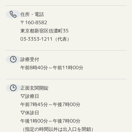
住所・電話
〒160-8582
東京都新宿区信濃町35
03-3353-1211（代表）
診療受付
午前8時40分～午前11時00分
正面玄関
開錠
▽診療日
午前7時45分～午後7時00分
▽休診日
午後1時00分～午後7時00分
（指定の時間以外は出入口を閉鎖）