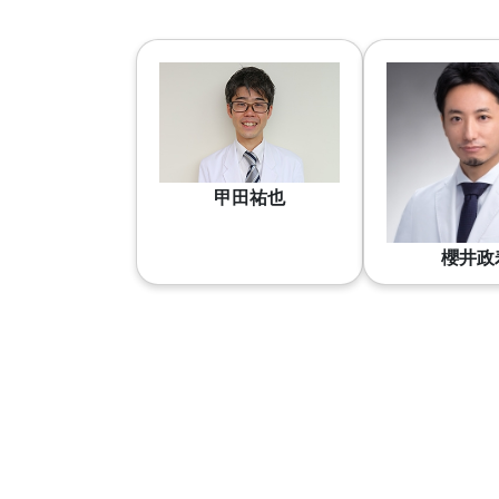
甲田祐也
櫻井政