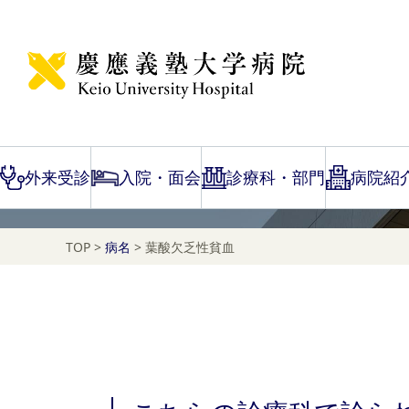
Disease Name Search
葉酸欠乏性貧血
外来受診
入院・面会
診療科・部門
病院紹
TOP
>
病名
>
葉酸欠乏性貧血