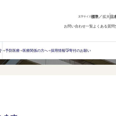
／
標準
拡大
日
文字サイズ
お問い合わせ一覧
よくある質問
介
予防医療
医療関係の方へ
採用情報
寄付のお願い