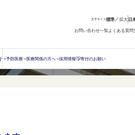
／
標準
拡大
日
文字サイズ
お問い合わせ一覧
よくある質問
介
予防医療
医療関係の方へ
採用情報
寄付のお願い