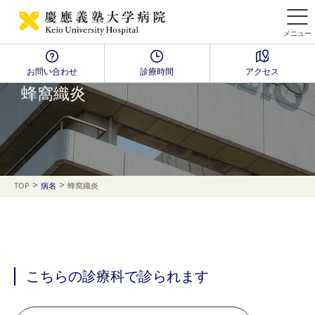
メニュー
お問い合わせ
診療時間
アクセス
Disease Name Search
蜂窩織炎
>
>
TOP
病名
蜂窩織炎
こちらの診療科で診られます