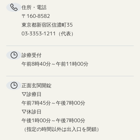
住所・電話
〒160-8582
東京都新宿区信濃町35
03-3353-1211（代表）
診療受付
午前8時40分～午前11時00分
正面玄関
開錠
▽診療日
午前7時45分～午後7時00分
▽休診日
午後1時00分～午後7時00分
（指定の時間以外は出入口を閉鎖）