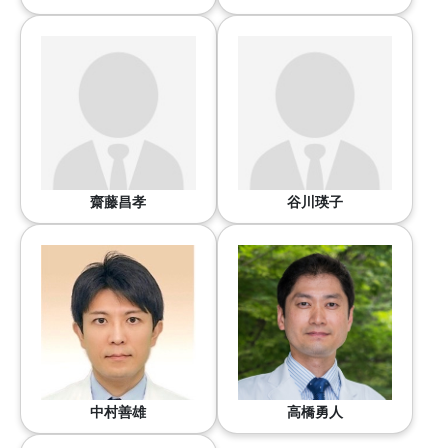
齋藤昌孝
谷川瑛子
中村善雄
高橋勇人