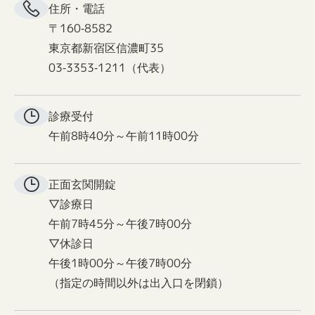
住所・電話
〒160-8582
東京都新宿区信濃町35
03-3353-1211（代表）
診療受付
午前8時40分～午前11時00分
正面玄関
開錠
▽診療日
午前7時45分～午後7時00分
▽休診日
午後1時00分～午後7時00分
（指定の時間以外は出入口を閉鎖）