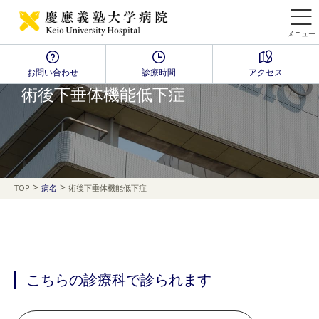
メニュー
お問い合わせ
診療時間
アクセス
Disease Name Search
術後下垂体機能低下症
>
>
TOP
病名
術後下垂体機能低下症
こちらの診療科で診られます