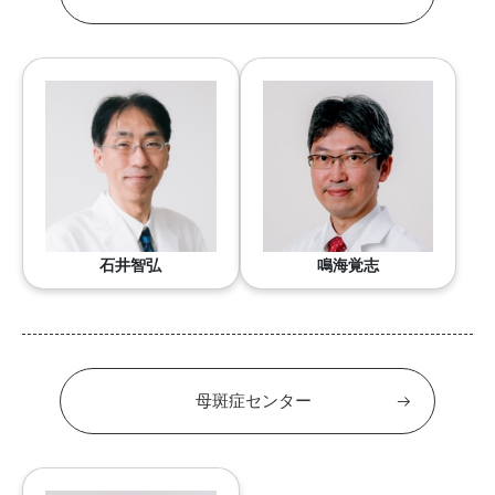
石井智弘
鳴海覚志
母斑症センター