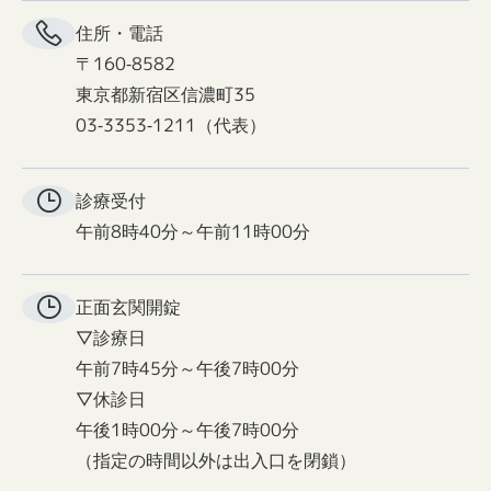
住所・電話
〒160-8582
東京都新宿区信濃町35
03-3353-1211（代表）
診療受付
午前8時40分～午前11時00分
正面玄関
開錠
▽診療日
午前7時45分～午後7時00分
▽休診日
午後1時00分～午後7時00分
（指定の時間以外は出入口を閉鎖）