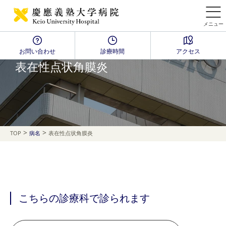
メニュー
お問い合わせ
診療時間
アクセス
Disease Name Search
表在性点状角膜炎
>
>
TOP
病名
表在性点状角膜炎
こちらの診療科で診られます