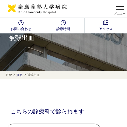
メニュー
お問い合わせ
診療時間
アクセス
Disease Name Search
被殻出血
>
>
TOP
病名
被殻出血
こちらの診療科で診られます