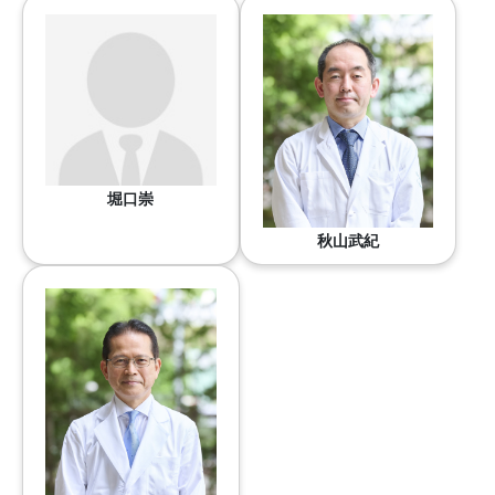
堀口崇
秋山武紀