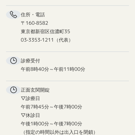
住所・電話
〒160-8582
東京都新宿区信濃町35
03-3353-1211（代表）
診療受付
午前8時40分～午前11時00分
正面玄関
開錠
▽診療日
午前7時45分～午後7時00分
▽休診日
午後1時00分～午後7時00分
（指定の時間以外は出入口を閉鎖）