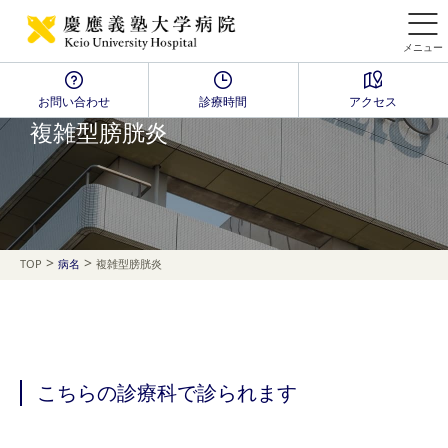
メニュー
お問い合わせ
診療時間
アクセス
Disease Name Search
複雑型膀胱炎
>
>
TOP
病名
複雑型膀胱炎
こちらの診療科で診られます