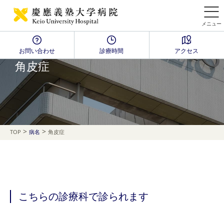
メニュー
お問い合わせ
診療時間
アクセス
Disease Name Search
角皮症
>
>
TOP
病名
角皮症
こちらの診療科で診られます