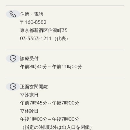
住所・電話
〒160-8582
東京都新宿区信濃町35
03-3353-1211（代表）
診療受付
午前8時40分～午前11時00分
正面玄関
開錠
▽診療日
午前7時45分～午後7時00分
▽休診日
午後1時00分～午後7時00分
（指定の時間以外は出入口を閉鎖）