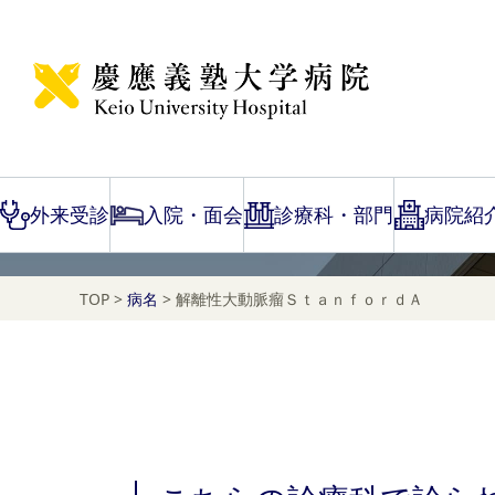
Disease Name Search
解離性大動脈瘤Ｓｔａ
外来受診
入院・面会
診療科・部門
病院紹
TOP
>
病名
>
解離性大動脈瘤ＳｔａｎｆｏｒｄＡ