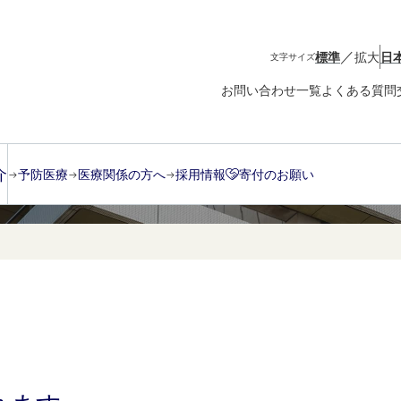
／
標準
拡大
日
文字サイズ
お問い合わせ一覧
よくある質問
ｎｆｏｒｄＡ
介
予防医療
医療関係の方へ
採用情報
寄付のお願い