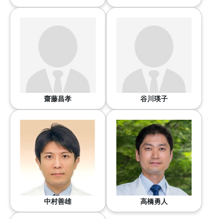
齋藤昌孝
谷川瑛子
中村善雄
高橋勇人