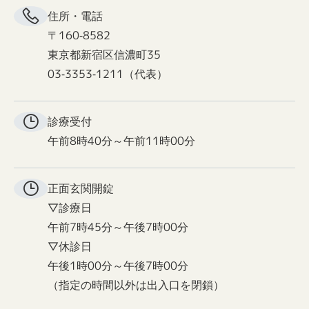
住所・電話
〒160-8582
東京都新宿区信濃町35
03-3353-1211（代表）
診療受付
午前8時40分～午前11時00分
正面玄関
開錠
▽診療日
午前7時45分～午後7時00分
▽休診日
午後1時00分～午後7時00分
（指定の時間以外は出入口を閉鎖）