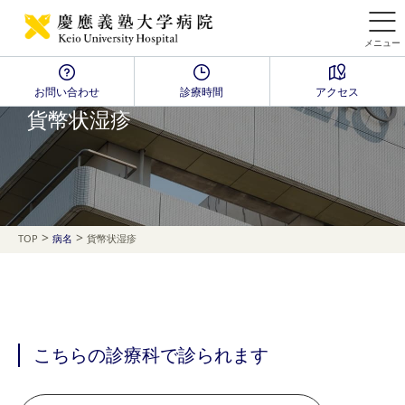
メニュー
お問い合わせ
診療時間
アクセス
Disease Name Search
貨幣状湿疹
>
>
TOP
病名
貨幣状湿疹
こちらの診療科で診られます