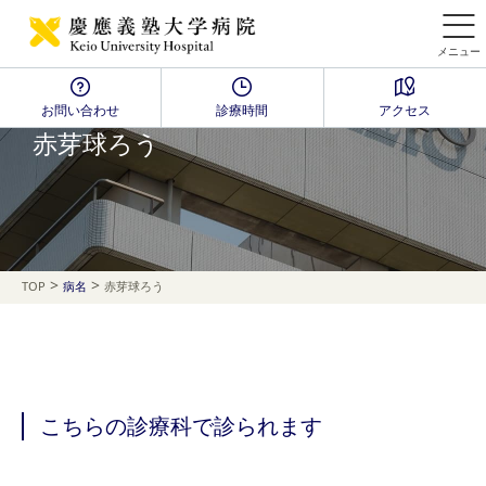
メニュー
お問い合わせ
診療時間
アクセス
Disease Name Search
赤芽球ろう
>
>
TOP
病名
赤芽球ろう
こちらの診療科で診られます