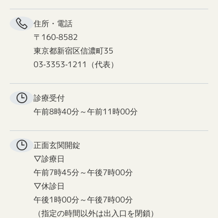
住所・電話
〒160-8582
東京都新宿区信濃町35
03-3353-1211（代表）
診療受付
午前8時40分～午前11時00分
正面玄関
開錠
▽診療日
午前7時45分～午後7時00分
▽休診日
午後1時00分～午後7時00分
（指定の時間以外は出入口を閉鎖）