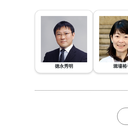
徳永秀明
堀場裕