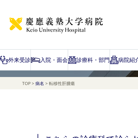
Disease Name Search
転移性肝腫瘍
外来受診
入院・面会
診療科・部門
病院紹
TOP
>
病名
>
転移性肝腫瘍