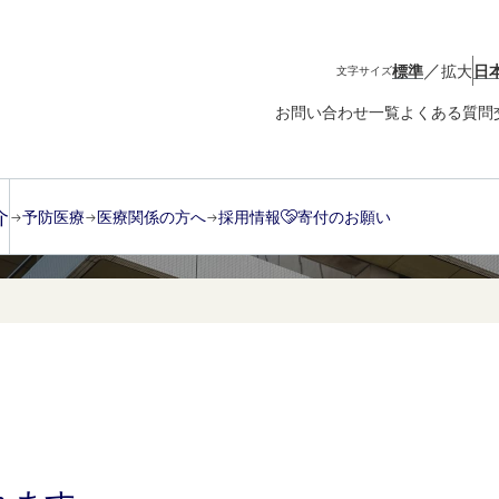
／
標準
拡大
日
文字サイズ
お問い合わせ一覧
よくある質問
介
予防医療
医療関係の方へ
採用情報
寄付のお願い