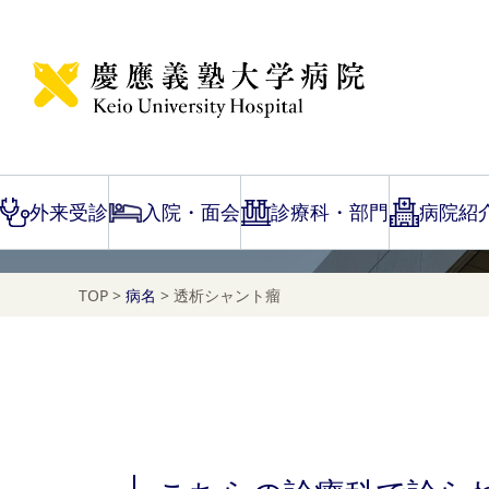
Disease Name Search
透析シャント瘤
外来受診
入院・面会
診療科・部門
病院紹
TOP
>
病名
>
透析シャント瘤