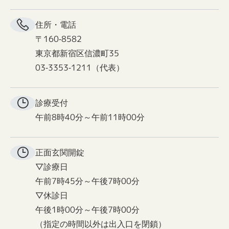
住所・電話
〒160-8582
東京都新宿区信濃町35
03-3353-1211（代表）
診療受付
午前8時40分～午前11時00分
正面玄関
開錠
▽診療日
午前7時45分～午後7時00分
▽休診日
午後1時00分～午後7時00分
（指定の時間以外は出入口を閉鎖）