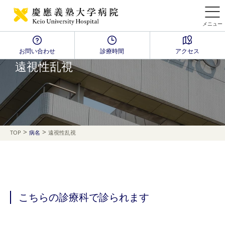
メニュー
お問い合わせ
診療時間
アクセス
Disease Name Search
遠視性乱視
>
>
TOP
病名
遠視性乱視
こちらの診療科で診られます