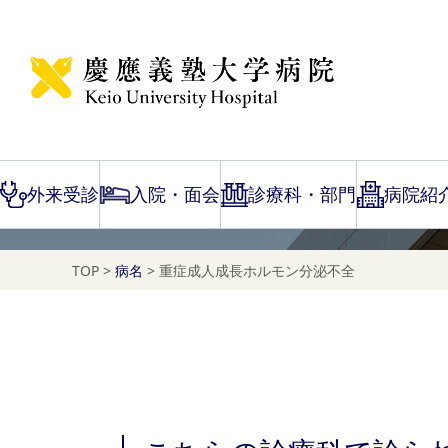
Disease Name Search
重症成人成長ホルモン
外来受診
入院・面会
診療科・部門
病院紹
TOP
>
病名
>
重症成人成長ホルモン分泌不全