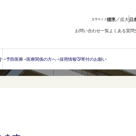
／
標準
拡大
日
文字サイズ
お問い合わせ一覧
よくある質問
分泌不全
介
予防医療
医療関係の方へ
採用情報
寄付のお願い