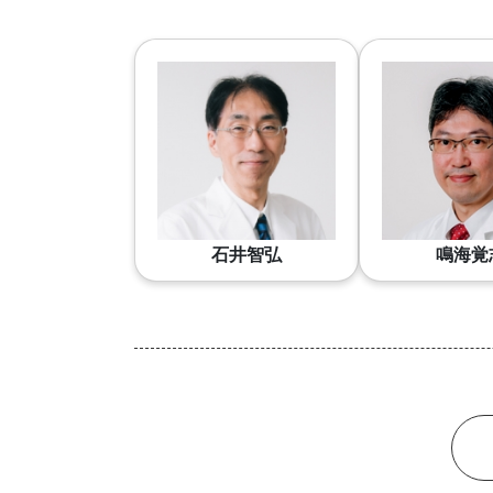
石井智弘
鳴海覚