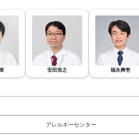
樹
安田浩之
福永興壱
アレルギーセンター