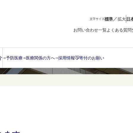
／
標準
拡大
日
文字サイズ
お問い合わせ一覧
よくある質問
症
介
予防医療
医療関係の方へ
採用情報
寄付のお願い