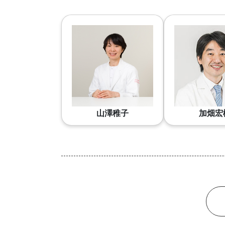
山澤稚子
加畑宏