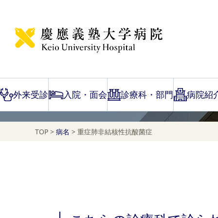
Disease Name Search
重症肺非結核性抗酸菌
外来受診
入院・面会
診療科・部門
病院紹
TOP
>
病名
>
重症肺非結核性抗酸菌症