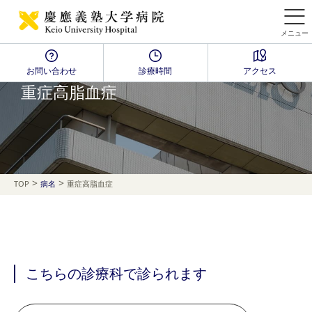
メニュー
お問い合わせ
診療時間
アクセス
Disease Name Search
重症高脂血症
>
>
TOP
病名
重症高脂血症
こちらの診療科で診られます