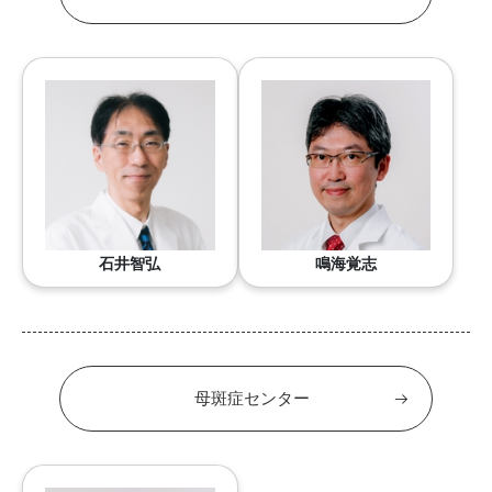
石井智弘
鳴海覚志
母斑症センター