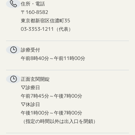
住所・電話
〒160-8582
東京都新宿区信濃町35
03-3353-1211（代表）
診療受付
午前8時40分～午前11時00分
正面玄関
開錠
▽診療日
午前7時45分～午後7時00分
▽休診日
午後1時00分～午後7時00分
（指定の時間以外は出入口を閉鎖）