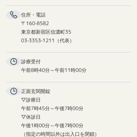
住所・電話
〒160-8582
東京都新宿区信濃町35
03-3353-1211（代表）
診療受付
午前8時40分～午前11時00分
正面玄関
開錠
▽診療日
午前7時45分～午後7時00分
▽休診日
午後1時00分～午後7時00分
（指定の時間以外は出入口を閉鎖）