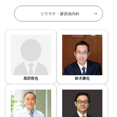
リウマチ・膠原病内科
髙田哲也
鈴木勝也