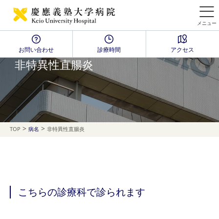
メニュー
お問い合わせ
診療時間
アクセス
Disease Name Search
非特異性直腸炎
>
>
TOP
病名
非特異性直腸炎
こちらの診療科で診られます