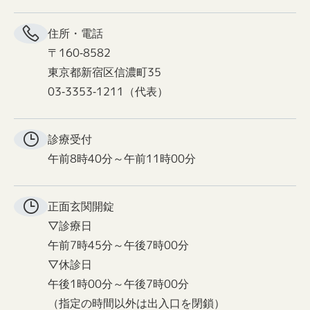
住所・電話
〒160-8582
東京都新宿区信濃町35
03-3353-1211（代表）
診療受付
午前8時40分～午前11時00分
正面玄関
開錠
▽診療日
午前7時45分～午後7時00分
▽休診日
午後1時00分～午後7時00分
（指定の時間以外は出入口を閉鎖）