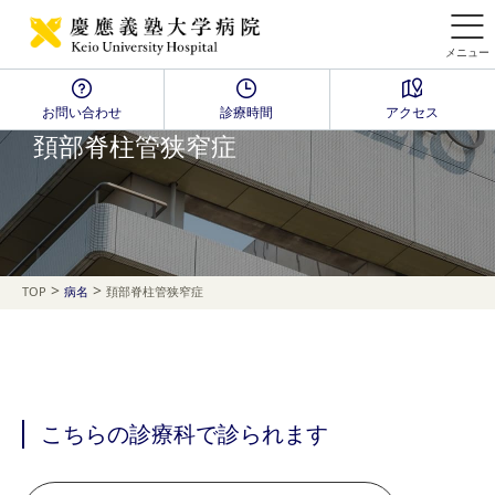
メニュー
お問い合わせ
診療時間
アクセス
Disease Name Search
頚部脊柱管狭窄症
>
>
TOP
病名
頚部脊柱管狭窄症
こちらの診療科で診られます