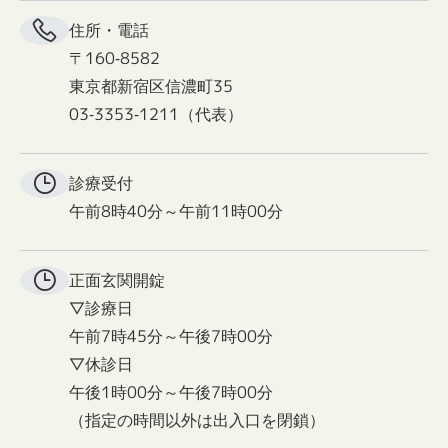
住所・電話
〒160-8582
東京都新宿区信濃町35
03-3353-1211（代表）
診療受付
午前8時40分～午前11時00分
正面玄関
開錠
▽診療日
午前7時45分～午後7時00分
▽休診日
午後1時00分～午後7時00分
（指定の時間以外は出入口を閉鎖）