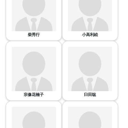
柴秀行
小高利絵
宗像花楠子
臼田聡