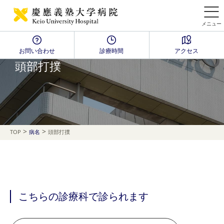
メニュー
お問い合わせ
診療時間
アクセス
Disease Name Search
頭部打撲
>
>
TOP
病名
頭部打撲
こちらの診療科で診られます