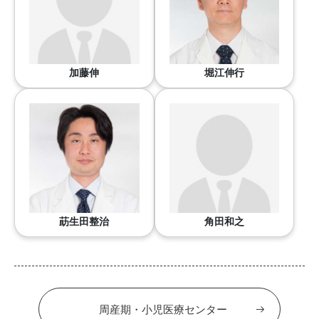
加藤伸
堀江伸行
莇生田整治
角田和之
周産期・小児医療センター