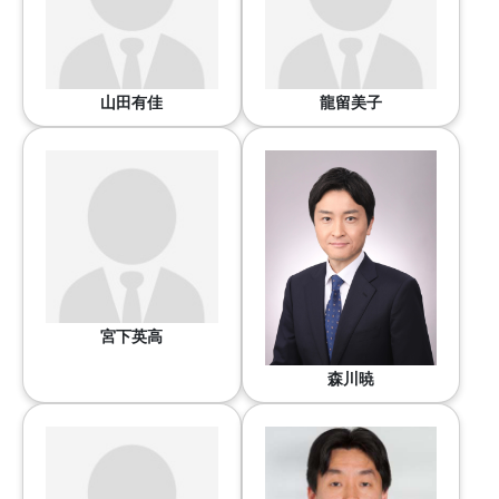
山田有佳
龍留美子
宮下英高
森川暁