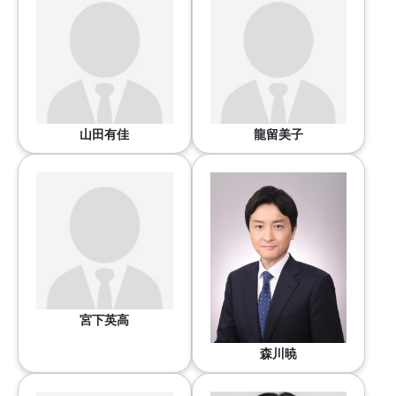
山田有佳
龍留美子
宮下英高
森川暁