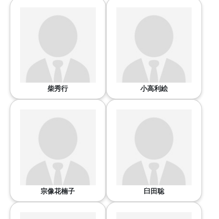
柴秀行
小高利絵
宗像花楠子
臼田聡