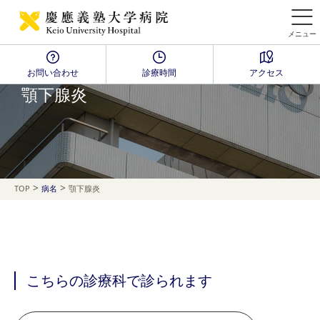
メニュー
お問い合わせ
診療時間
アクセス
Disease Name Search
顎下腺炎
>
>
TOP
病名
顎下腺炎
こちらの診療科で診られます