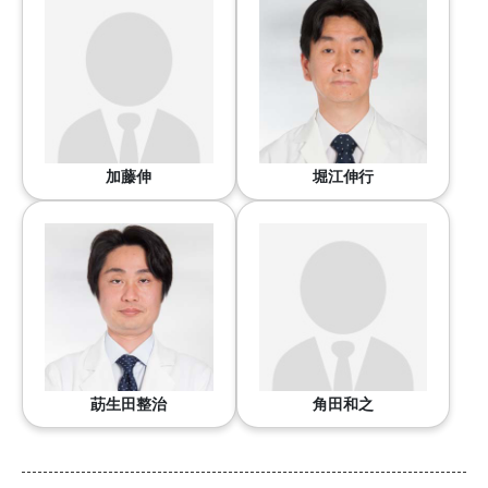
加藤伸
堀江伸行
莇生田整治
角田和之