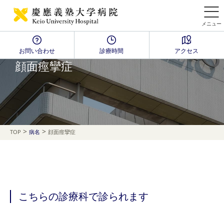
メニュー
お問い合わせ
診療時間
アクセス
Disease Name Search
顔面痙攣症
>
>
TOP
病名
顔面痙攣症
こちらの診療科で診られます