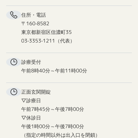
住所・電話
〒160-8582
東京都新宿区信濃町35
03-3353-1211（代表）
診療受付
午前8時40分～午前11時00分
正面玄関
開錠
▽診療日
午前7時45分～午後7時00分
▽休診日
午後1時00分～午後7時00分
（指定の時間以外は出入口を閉鎖）