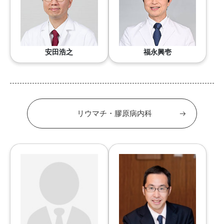
安田浩之
福永興壱
リウマチ・膠原病内科