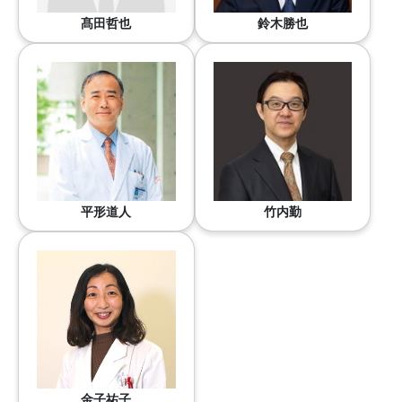
髙田哲也
鈴木勝也
平形道人
竹内勤
金子祐子