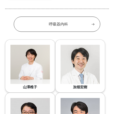
呼吸器内科
山澤稚子
加畑宏樹