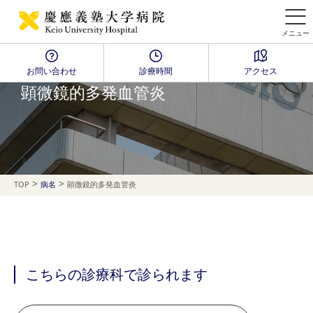
メニュー
お問い合わせ
診療時間
アクセス
Disease Name Search
顕微鏡的多発血管炎
>
>
TOP
病名
顕微鏡的多発血管炎
こちらの診療科で診られます