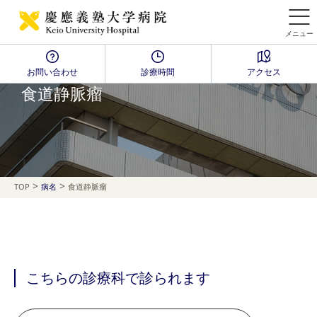
メニュー
お問い合わせ
診療時間
アクセス
Disease Name Search
食道静脈瘤
>
>
TOP
病名
食道静脈瘤
こちらの診療科で診られます