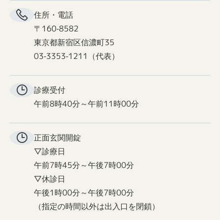
住所・電話
〒160-8582
東京都新宿区信濃町35
03-3353-1211（代表）
診療受付
午前8時40分～午前11時00分
正面玄関
開錠
▽診療日
午前7時45分～午後7時00分
▽休診日
午後1時00分～午後7時00分
（指定の時間以外は出入口を閉鎖）