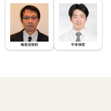
海老沼浩利
中本伸宏