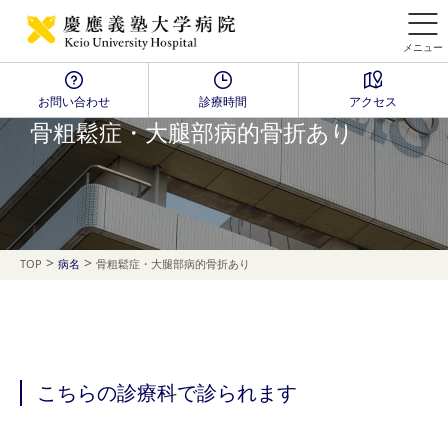
メニュー
お問い合わせ
診療時間
アクセス
Disease Name Search
骨粗鬆症・大腿部病的骨折あり
>
>
TOP
病名
骨粗鬆症・大腿部病的骨折あり
こちらの診療科で診られます