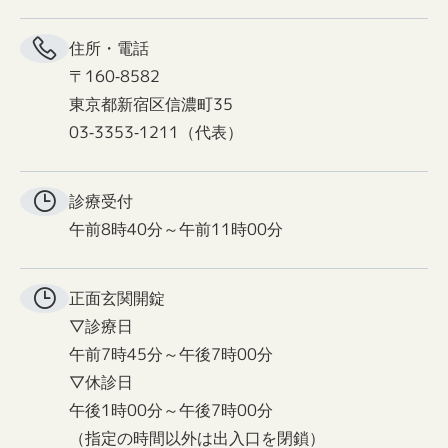
住所・電話
〒160-8582
東京都新宿区信濃町35
03-3353-1211（代表）
診療受付
午前8時40分～午前11時00分
正面玄関
開錠
▽診療日
午前7時45分～午後7時00分
▽休診日
午後1時00分～午後7時00分
（指定の時間以外は出入口を閉鎖）