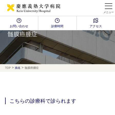
メニュー
お問い合わせ
診療時間
アクセス
Disease Name Search
髄膜癌腫症
>
>
TOP
病名
髄膜癌腫症
こちらの診療科で診られます