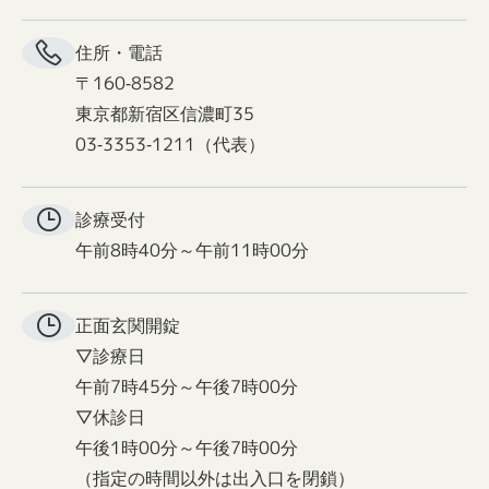
住所・電話
〒160-8582
東京都新宿区信濃町35
03-3353-1211（代表）
診療受付
午前8時40分～午前11時00分
正面玄関
開錠
▽診療日
午前7時45分～午後7時00分
▽休診日
午後1時00分～午後7時00分
（指定の時間以外は出入口を閉鎖）