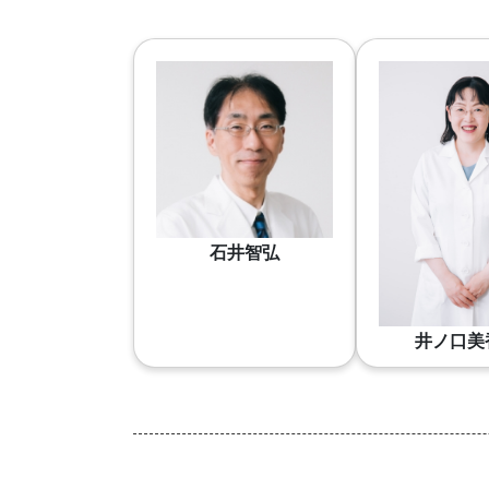
石井智弘
井ノ口美