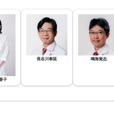
長谷川奉延
鳴海覚志
香子