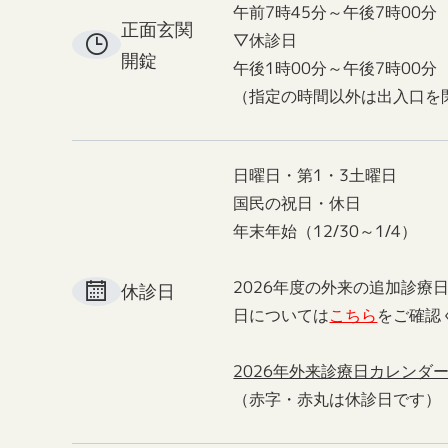
午前7時45分～午後7時00分
正面玄関
▽休診日
開錠
午後1時00分～午後7時00分
（指定の時間以外は出入口を
日曜日・第1・3土曜日
国民の祝日・休日
年末年始（12/30～1/4）
2026年度の外来の追加診療
休診日
日については
こちら
をご確認
2026年外来診療日カレンダ
（赤字・赤丸は休診日です）