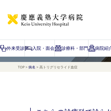
Disease Name Search
高トリグリセライド血
外来受診
入院・面会
診療科・部門
病院紹
TOP
>
病名
>
高トリグリセライド血症