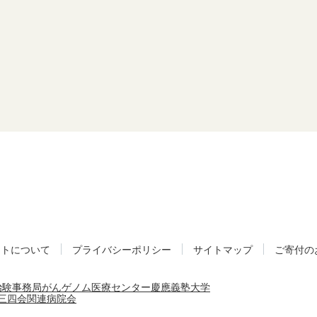
イトについて
プライバシーポリシー
サイトマップ
ご寄付の
治験事務局
がんゲノム医療センター
慶應義塾大学
三四会
関連病院会