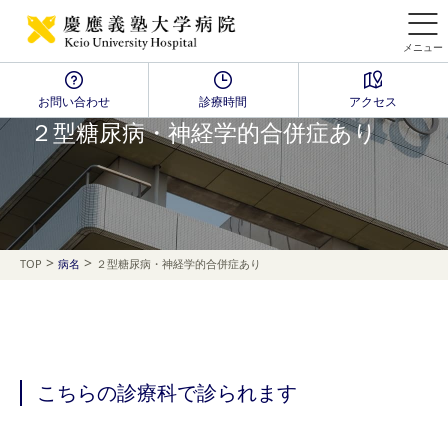
メニュー
お問い合わせ
診療時間
アクセス
Disease Name Search
２型糖尿病・神経学的合併症あり
>
>
TOP
病名
２型糖尿病・神経学的合併症あり
こちらの診療科で診られます