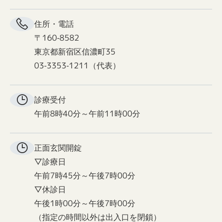
住所・電話
〒160-8582
東京都新宿区信濃町35
03-3353-1211（代表）
診療受付
午前8時40分～午前11時00分
正面玄関
開錠
▽診療日
午前7時45分～午後7時00分
▽休診日
午後1時00分～午後7時00分
（指定の時間以外は出入口を閉鎖）