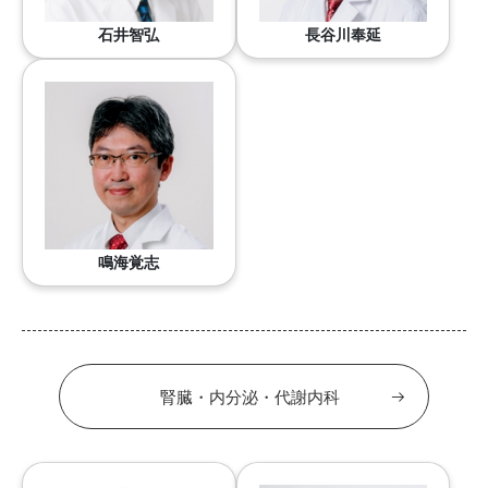
石井智弘
長谷川奉延
鳴海覚志
腎臓・内分泌・代謝内科