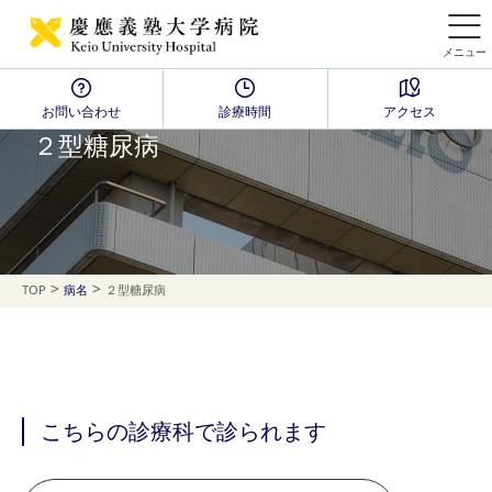
メニュー
お問い合わせ
診療時間
アクセス
Disease Name Search
２型糖尿病
>
>
TOP
病名
２型糖尿病
こちらの診療科で診られます