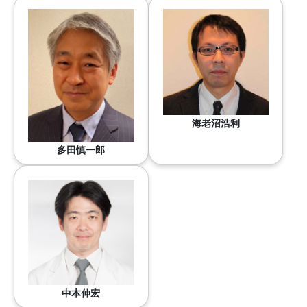
海老沼浩利
多田慎一郎
中本伸宏