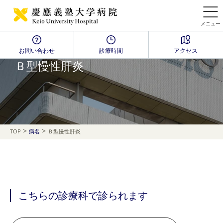
メニュー
お問い合わせ
診療時間
アクセス
Disease Name Search
Ｂ型慢性肝炎
>
>
TOP
病名
Ｂ型慢性肝炎
こちらの診療科で診られます