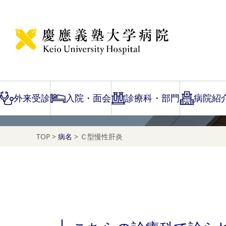
Disease Name Search
Ｃ型慢性肝炎
外来受診
入院・面会
診療科・部門
病院紹
TOP
>
病名
>
Ｃ型慢性肝炎