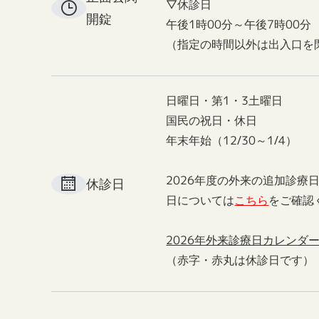
▽休診日
開錠
午後1時00分～午後7時00分
（指定の時間以外は出入口を
日曜日・第1・3土曜日
国民の祝日・休日
年末年始（12/30～1/4）
2026年度の外来の追加診療
休診日
日については
こちら
をご確認
2026年外来診療日カレンダ
（赤字・赤丸は休診日です）