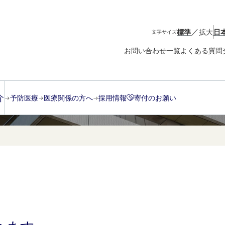
／
標準
拡大
日
文字サイズ
お問い合わせ一覧
よくある質問
介
予防医療
医療関係の方へ
採用情報
寄付のお願い