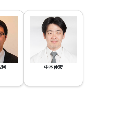
浩利
中本伸宏