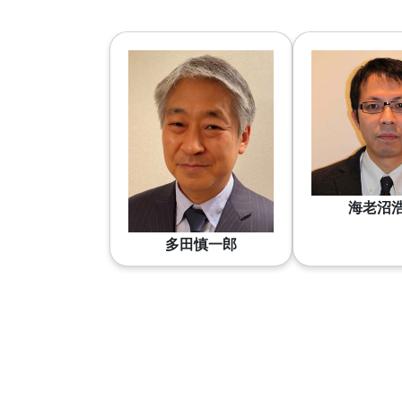
海老沼
多田慎一郎