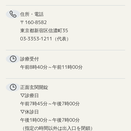
住所・電話
〒160-8582
東京都新宿区信濃町35
03-3353-1211（代表）
診療受付
午前8時40分～午前11時00分
正面玄関
開錠
▽診療日
午前7時45分～午後7時00分
▽休診日
午後1時00分～午後7時00分
（指定の時間以外は出入口を閉鎖）