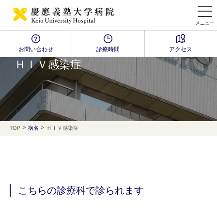
メニュー
お問い合わせ
診療時間
アクセス
Disease Name Search
ＨＩＶ感染症
>
>
TOP
病名
ＨＩＶ感染症
こちらの診療科で診られます