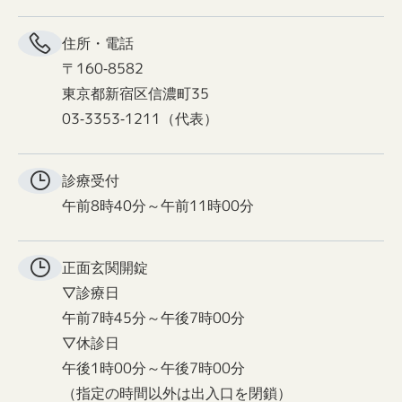
住所・電話
〒160-8582
東京都新宿区信濃町35
03-3353-1211（代表）
診療受付
午前8時40分～午前11時00分
正面玄関
開錠
▽診療日
午前7時45分～午後7時00分
▽休診日
午後1時00分～午後7時00分
（指定の時間以外は出入口を閉鎖）