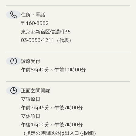
住所・電話
〒160-8582
東京都新宿区信濃町35
03-3353-1211（代表）
診療受付
午前8時40分～午前11時00分
正面玄関
開錠
▽診療日
午前7時45分～午後7時00分
▽休診日
午後1時00分～午後7時00分
（指定の時間以外は出入口を閉鎖）