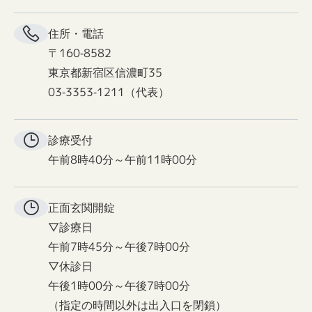
住所・電話
〒160-8582
東京都新宿区信濃町35
03-3353-1211（代表）
診療受付
午前8時40分～午前11時00分
正面玄関
開錠
▽診療日
午前7時45分～午後7時00分
▽休診日
午後1時00分～午後7時00分
（指定の時間以外は出入口を閉鎖）