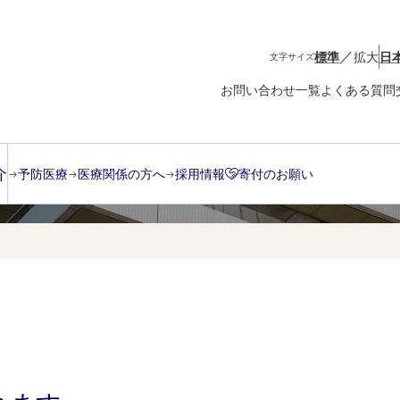
／
標準
拡大
日
文字サイズ
お問い合わせ一覧
よくある質問
介
予防医療
医療関係の方へ
採用情報
寄付のお願い