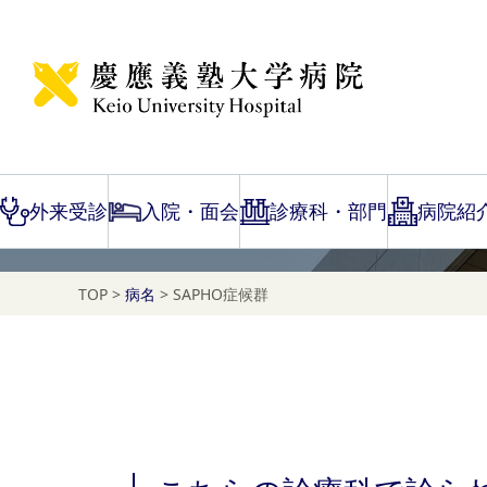
Disease Name Search
SAPHO症候群
外来受診
入院・面会
診療科・部門
病院紹
TOP
>
病名
>
SAPHO症候群