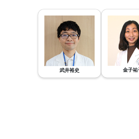
金子祐
武井裕史