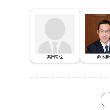
髙田哲也
鈴木勝