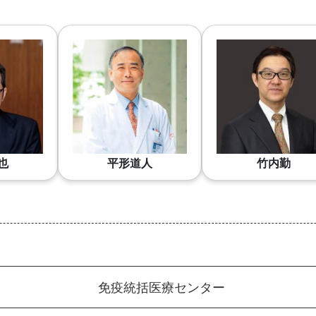
也
平形道人
竹内勤
免疫統括医療センター