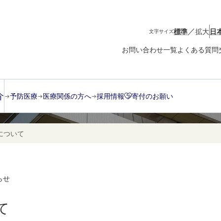
／
標準
拡大
日
文字サイズ
お問い合わせ一覧
よくある質問
介
予防医療
医療関係の方へ
採用情報
寄付のお願い
について
らせ
て