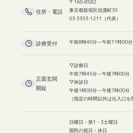
〒160-8582
東京都新宿区信濃町35
住所・電話
03-3353-1211（代表）
午前8時40分～午前11時00分
診療受付
▽診療日
午前7時45分～午後7時00分
正面玄関
▽休診日
開錠
午後1時00分～午後7時00分
（指定の時間以外は出入口を
日曜日・第1・3土曜日
国民の祝日・休日