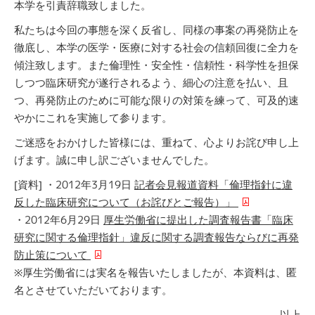
本学を引責辞職致しました。
私たちは今回の事態を深く反省し、同様の事案の再発防止を
徹底し、本学の医学・医療に対する社会の信頼回復に全力を
傾注致します。また倫理性・安全性・信頼性・科学性を担保
しつつ臨床研究が遂行されるよう、細心の注意を払い、且
つ、再発防止のために可能な限りの対策を練って、可及的速
やかにこれを実施して参ります。
ご迷惑をおかけした皆様には、重ねて、心よりお詫び申し上
げます。誠に申し訳ございませんでした。
[資料]
・2012年3月19日
記者会見報道資料「倫理指針に違
反した臨床研究について（お詫びとご報告）」
・2012年6月29日
厚生労働省に提出した調査報告書「臨床
研究に関する倫理指針」違反に関する調査報告ならびに再発
防止策について
※厚生労働省には実名を報告いたしましたが、本資料は、匿
名とさせていただいております。
以上