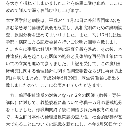
を大きく損ねてしまいましたことを厳粛に受け止め、ここに
改めて謹んで深くお詫び申し上げます。
本学医学部と病院は、平成24年1月30日に外部専門家2名を
含む緊急専門倫理委員会を設置し、真相究明のための詳細調
査、原因分析を進めてまいりました。また、3月19日には医
学部・病院による記者会見を行いご説明と謝罪を致しまし
た。さらに事実の解明と実態の調査分析を進め、その後、本
件違反行為を起こした医師の処分と具体的な再発防止策につ
いての立案を進めて参りました。上記を受けて、この度｢臨
床研究に関する倫理指針に関する調査報告ならびに再発防止
策｣を取りまとめ、平成24年6月29日、厚生労働省に提出を
致しましたので、ここに公表させていただきます。
一方、倫理指針違反の対象となった2名の医師（教授・専任
講師）に対して、義塾規程に基づいて停職一カ月の懲戒処分
を下しました。停職期間終了後に開始された再教育の過程
で、両医師は本件の倫理違反問題の重大性、社会的影響が甚
大であることについての認識を新たにし、本年6月30日付で