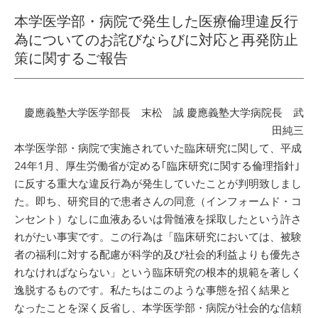
本学医学部・病院で発生した医療倫理違反行
為についてのお詫びならびに対応と再発防止
策に関するご報告
慶應義塾大学医学部長 末松 誠
慶應義塾大学病院長 武
田純三
本学医学部・病院で実施されていた臨床研究に関して、平成
24年1月、厚生労働省が定める｢臨床研究に関する倫理指針｣
に反する重大な違反行為が発生していたことが判明致しまし
た。即ち、研究目的で患者さんの同意（インフォームド・コ
ンセント）なしに血液あるいは骨髄液を採取したという許さ
れがたい事実です。この行為は「臨床研究においては、被験
者の福利に対する配慮が科学的及び社会的利益よりも優先さ
れなければならない」という臨床研究の根本的規範を著しく
逸脱するものです。私たちはこのような事態を招く結果と
なったことを深く反省し、本学医学部・病院が社会的な信頼