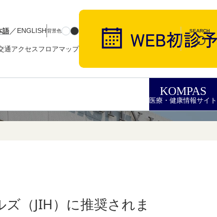
／
本語
ENGLISH
背景色
SEARCH
交通アクセス
フロアマップ
KOMPAS
医療・健康情報サイト
ズ（JIH）に推奨されま