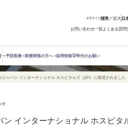
／
標準
拡大
日
文字サイズ
お問い合わせ一覧
よくある質問
介
予防医療
医療関係の方へ
採用情報
寄付のお願い
ジャパン インターナショナル ホスピタルズ（JIH）に推奨されました
らせ
ン インターナショナル ホスピタル