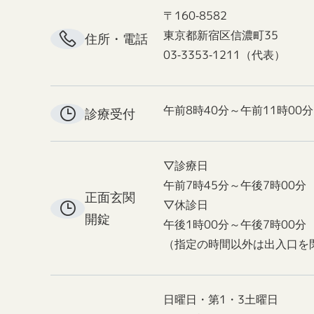
〒160-8582
東京都新宿区信濃町35
住所・電話
03-3353-1211（代表）
午前8時40分～午前11時00分
診療受付
▽診療日
午前7時45分～午後7時00分
正面玄関
▽休診日
開錠
午後1時00分～午後7時00分
（指定の時間以外は出入口を
日曜日・第1・3土曜日