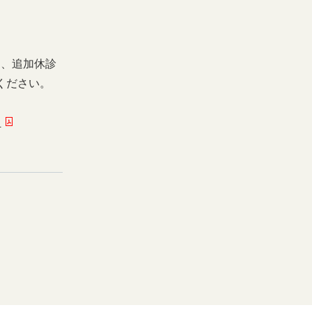
日、追加休診
ください。
ー