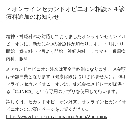
＜オンラインセカンドオピニオン相談＞４診
療科追加のお知らせ
精神・神経科のみ対応しておりましたオンラインセカンドオ
ピニオンに、新たに4つの診療科が加わります。
・1月より
開始 婦人科
・2月より開始 神経内科、リウマチ・膠原病
内科、眼科
※セカンドオピニオン外来は完全予約制になります。
※金額
は全額自費となります（健康保険は適用されません）。
※オ
ンラインセカンドオピニオンは、株式会社メドレーが提供す
る「CLINICS」という専用のアプリを使用して行います。
詳しくは、セカンドオピニオン外来、オンラインセカンドオ
ピニオンのご案内ページをご覧ください。
https://www.hosp.keio.ac.jp/annai/raiin/2ndopini/