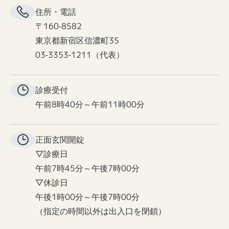
住所・電話
〒160-8582
東京都新宿区信濃町35
03-3353-1211（代表）
診療受付
午前8時40分～午前11時00分
正面玄関
開錠
▽診療日
午前7時45分～午後7時00分
▽休診日
午後1時00分～午後7時00分
（指定の時間以外は出入口を閉鎖）