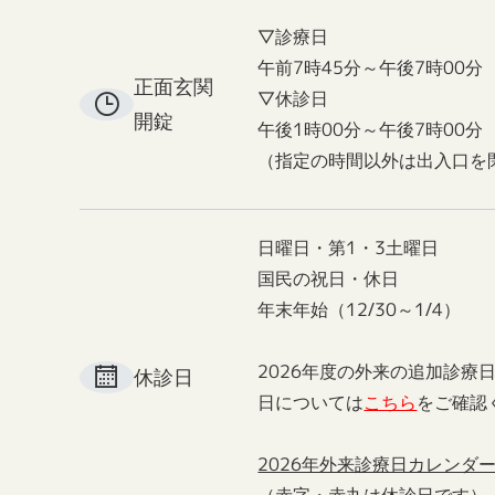
▽診療日
午前7時45分～午後7時00分
正面玄関
▽休診日
開錠
午後1時00分～午後7時00分
（指定の時間以外は出入口を
日曜日・第1・3土曜日
国民の祝日・休日
年末年始（12/30～1/4）
2026年度の外来の追加診療
休診日
日については
こちら
をご確認
2026年外来診療日カレンダ