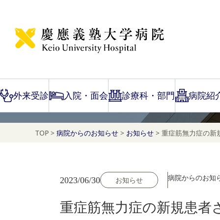
NEWS
お知らせ
外来受診
入院・面会
診療科・部門
病院紹
TOP
>
病院からのお知らせ
>
お知らせ
>
重症筋無力症の新
病院からのお知
2023/06/30
お知らせ
重症筋無力症の新規患者