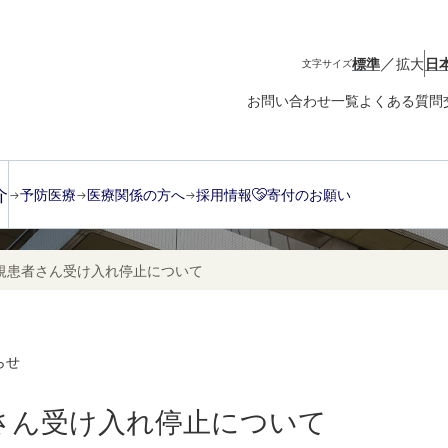
／
標準
拡大
日
文字サイズ
お問い合わせ一覧
よくある質問
介
予防医療
医療関係の方へ
採用情報
寄付のお願い
規患者さん受け入れ停止について
らせ
さん受け入れ停止について