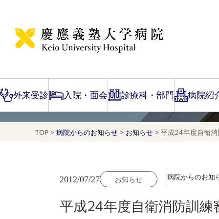
NEWS
お知らせ
外来受診
入院・面会
診療科・部門
病院紹
TOP
>
病院からのお知らせ
>
お知らせ
>
平成24年度自衛
病院からのお知
2012/07/27
お知らせ
平成24年度自衛消防訓