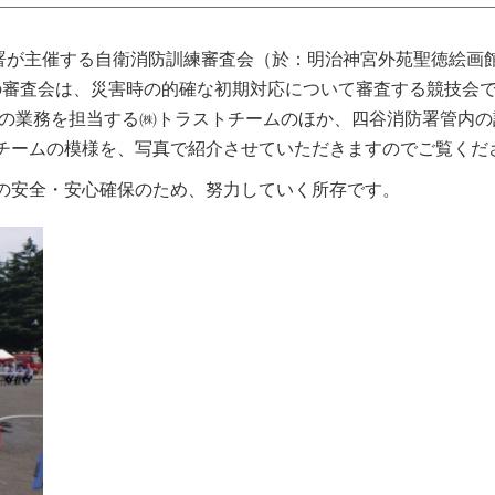
消防署が主催する自衛消防訓練審査会（於：明治神宮外苑聖徳絵
の審査会は、災害時の的確な初期対応について審査する競技会で
の業務を担当する㈱トラストチームのほか、四谷消防署管内の計
チームの模様を、写真で紹介させていただきますのでご覧くだ
の安全・安心確保のため、努力していく所存です。