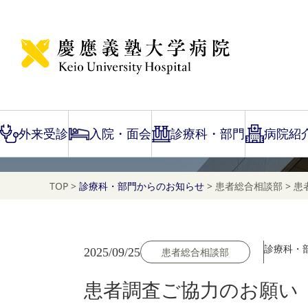
NEWS
診療科・部門一覧のお
外来受診
入院・面会
診療科・部門
病院紹
TOP
>
診療科・部門からのお知らせ
>
患者総合相談部
>
患
診療科・
2025/09/25
患者総合相談部
患者調査ご協力のお願い