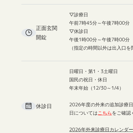
▽診療日
午前7時45分～午後7時00分
正面玄関
▽休診日
開錠
午後1時00分～午後7時00分
（指定の時間以外は出入口を
日曜日・第1・3土曜日
国民の祝日・休日
年末年始（12/30～1/4）
2026年度の外来の追加診療
休診日
日については
こちら
をご確認
2026年外来診療日カレンダ