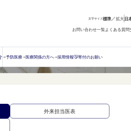
／
標準
拡大
日
文字サイズ
お問い合わせ一覧
よくある質問
門初診外来）
介
予防医療
医療関係の方へ
採用情報
寄付のお願い
外来担当医表