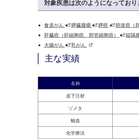
対象疾患は次のようになっており
食道がん
膵臓腫瘍
膵癌
胆道癌（
肝臓癌（肝細胞癌、胆管細胞癌）
縦隔
大腸がん
乳がん
主な実績
名称
皮下注射
ゾメタ
輸血
化学療法