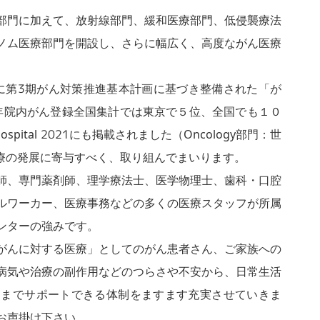
部門に加えて、放射線部門、緩和医療部門、低侵襲療法
ノム医療部門を開設し、さらに幅広く、高度ながん医療
度に第3期がん対策推進基本計画に基づき整備された「が
1年院内がん登録全国集計では東京で５位、全国でも１０
ospital 2021にも掲載されました（Oncology部門：世
医療の発展に寄与すべく、取り組んでまいります。
師、専門薬剤師、理学療法士、医学物理士、歯科・口腔
ルワーカー、医療事務などの多くの医療スタッフが所属
ンターの強みです。
がんに対する医療」としてのがん患者さん、ご家族への
病気や治療の副作用などのつらさや不安から、日常生活
とまでサポートできる体制をますます充実させていきま
お声掛け下さい。