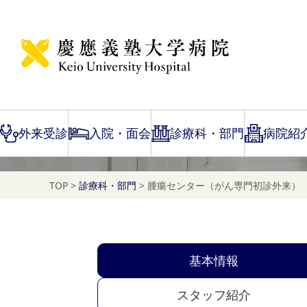
腫瘍センター（がん専
外来受診
入院・面会
診療科・部門
病院紹
TOP
>
診療科・部門
>
腫瘍センター（がん専門初診外来）
基本情報
スタッフ紹介