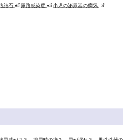
路結石
尿路感染症
小児の泌尿器の病気
残尿感がある、排尿時の痛み、尿が漏れる、男性性器の