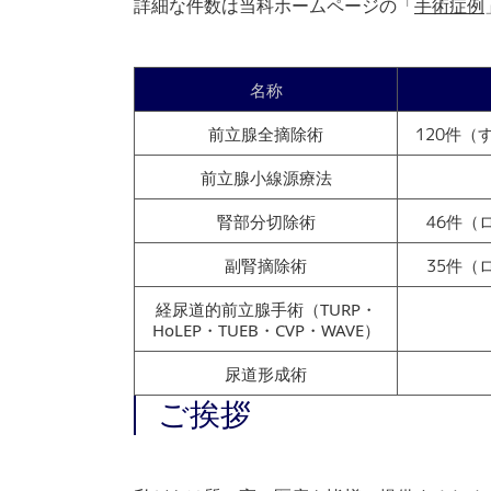
詳細な件数は当科ホームページの「
手術症例
名称
前立腺全摘除術
120件（
前立腺小線源療法
腎部分切除術
46件（
副腎摘除術
35件（
経尿道的前立腺手術（TURP・
HoLEP・TUEB・CVP・WAVE）
尿道形成術
ご挨拶