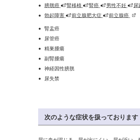
膀胱癌
腎移植
腎癌
男性不妊
尿
勃起障害
前立腺肥大症
前立腺癌
腎盂癌
尿管癌
精巣腫瘍
副腎腫瘍
神経因性膀胱
尿失禁
次のような症状を扱っております
尿に血が混じる、尿が出にくい、尿が近い、