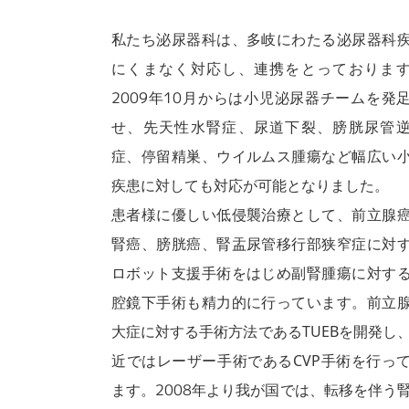
私たち泌尿器科は、多岐にわたる泌尿器科
にくまなく対応し、連携をとっておりま
2009年10月からは小児泌尿器チームを発
せ、先天性水腎症、尿道下裂、膀胱尿管
症、停留精巣、ウイルムス腫瘍など幅広い
疾患に対しても対応が可能となりました。
患者様に優しい低侵襲治療として、前立腺
腎癌、膀胱癌、腎盂尿管移行部狭窄症に対
ロボット支援手術をはじめ副腎腫瘍に対す
腔鏡下手術も精力的に行っています。前立
大症に対する手術方法であるTUEBを開発し
近ではレーザー手術であるCVP手術を行っ
ます。2008年より我が国では、転移を伴う