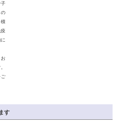
分子
もの
を積
免疫
的に
てお
す。
をご
ます