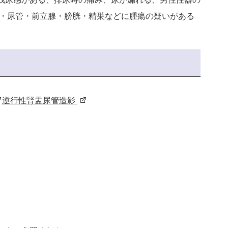
臓・尿管・前立腺・膀胱・精巣などに腫瘍の疑いがある
逆行性腎盂尿管造影