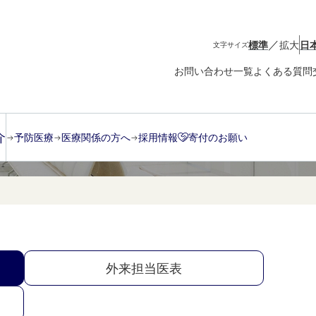
／
標準
拡大
日
文字サイズ
お問い合わせ一覧
よくある質問
介
予防医療
医療関係の方へ
採用情報
寄付のお願い
外来担当医表