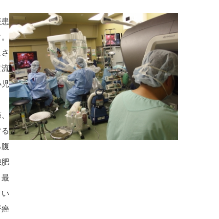
疾患
す。
足さ
逆流
小児
癌、
する
る腹
腺肥
、最
てい
腎癌