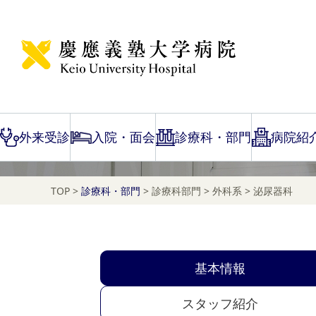
泌尿器科
外来受診
入院・面会
診療科・部門
病院紹
TOP
>
診療科・部門
>
診療科部門
>
外科系
>
泌尿器科
基本情報
スタッフ紹介