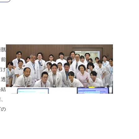
膀胱
、前
だけ
工透
路結
禁、
どの